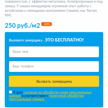
поверхностью, с эффектом металлика, полупрозрачные и под
замшу. У наших менеджеров огромный опыт работы с
китайскими и немецкими компаниями (такими, как Тектум
КМ).
250 руб./м2
-20%
ЭТО БЕСПЛАТНО!
Вызовите замерщика -
Ваше имя
Ваш телефон
Вызвать замерщика
Я даю
согласие на обработку моих персональных
данных
в соответствии с
политикой обработки
персональных данных.