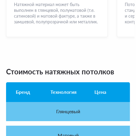
Натяжной материал может быть
Пото
выполнен в глянцевой, полуматовой (т.е.
стан
сатиновой) и матовой фактуре, а также в
и сер
замшевой, полупрозрачной или металлик.
контр
Стоимость натяжных потолков
Бренд
Технология
Цена
Глянцевый
Матовый