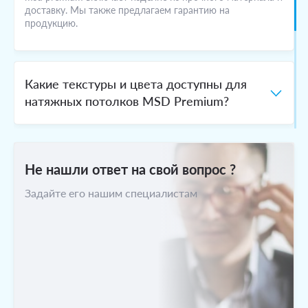
доставку. Мы также предлагаем гарантию на
продукцию.
Какие текстуры и цвета доступны для
натяжных потолков MSD Premium?
Каковы этапы установки натяжных
Не нашли ответ на свой вопрос ?
потолков MSD Premium?
Задайте его нашим специалистам
Какой материал используется для
производства натяжных потолков MSD
Premium?