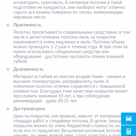
штукатурить, грунтовать. А натяжные потолки в такой
подготовке не нуждаются, они наоборот могут отлично
скрыть все изъяны поверхности: сколы, коммуникации,
неровные места.
Практичность
Полотно пропитывается специальными средствами, в том
числе и антистатиками, поэтому пыль на покрытии
накапливается очень медленно и мало. Поэтому уборку
можно проводить 1-2 раза в течение года. И при этом не
нужно использовать специальные средства или
оборудование - достаточно протирать пленку влажной
губкой.
Долговечность
Материал устойчив ко многим воздействиям - низким и
высоким температурам, ультрафиолету, пыли. А
пленочное полотно отлично справляется с повышенной
влажностью. Благодаря этим качествам покрытие может
прослужить минимум 10 лет, а при соблюдении
рекомендаций - даже 20-25 лет.
Доступная цена
Цена на покрытие, как правило, зависит от материала,
площади работ и специфики потолка. В целом, заказать
покрытие можно по очень бюджетной стоимости, но
если кто-то предлагает бесшовные натяжные потолки
дешево, по очень низкой цене, стоит отнестись к этому