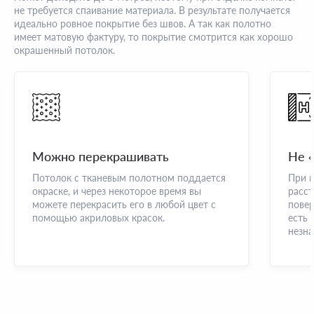
не требуется спаивание материала. В результате получается
идеально ровное покрытие без швов. А так как полотно
имеет матовую фактуру, то покрытие смотрится как хорошо
окрашенный потолок.
Можно перекрашивать
Не 
Потолок с тканевым полотном поддается
При 
окраске, и через некоторое время вы
расст
можете перекрасить его в любой цвет с
повер
помощью акриловых красок.
есть 
незна