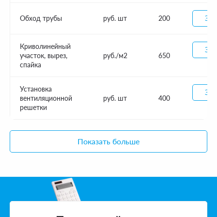
Обход трубы
руб. шт
200
Зак
Криволинейный
Зак
участок, вырез,
руб./м2
650
спайка
Установка
Зак
вентиляционной
руб. шт
400
решетки
Показать больше