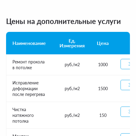
Цены на дополнительные услуги
Ед.
Наименование
Цена
Измерения
Ремонт прокола
Зак
руб./м2
1000
в потолке
Исправление
Зак
деформации
руб./м2
1500
после перегрева
Чистка
Зак
натяжного
руб./м2
150
потолка