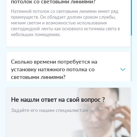
потолок со световыми линиями?
Натяжной потолок со световыми линиями имеет ряд
преимуществ. Он обладает долгим сроком службы,
мягким светом и возможностью использования
светодиодной ленты как основного источника света в
небольших помещениях.
Сколько времени потребуется на
установку натяжного потолка со
световыми линиями?
Не нашли ответ на свой вопрос ?
Можно ли самостоятельно установить
натяжной потолок со световыми
Задайте его нашим специалистам
линиями?