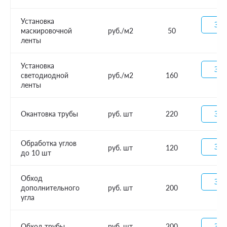
Установка
Зак
маскировочной
руб./м2
50
ленты
Установка
Зак
светодиодной
руб./м2
160
ленты
Окантовка трубы
руб. шт
220
Зак
Обработка углов
Зак
руб. шт
120
до 10 шт
Обход
Зак
дополнительного
руб. шт
200
угла
Обход трубы
руб. шт
200
Зак