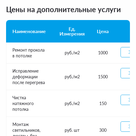
Цены на дополнительные услуги
Ед.
Наименование
Цена
Измерения
Ремонт прокола
Зак
руб./м2
1000
в потолке
Исправление
Зак
деформации
руб./м2
1500
после перегрева
Чистка
Зак
натяжного
руб./м2
150
потолка
Монтаж
Зак
светильников,
руб. шт
300
люстры, бра